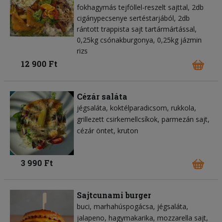
fokhagymás tejföllel-reszelt sajttal, 2db
cigánypecsenye sertéstarjából, 2db
rántott trappista sajt tartármártással,
0,25kg csónakburgonya, 0,25kg jázmin
rizs
12 900 Ft
Cézár saláta
jégsaláta
koktélparadicsom
rukkola
grillezett csirkemellcsíkok
parmezán sajt
cézár öntet
kruton
3 990 Ft
Sajtcunami burger
buci
marhahúspogácsa
jégsaláta
jalapeno
hagymakarika
mozzarella sajt