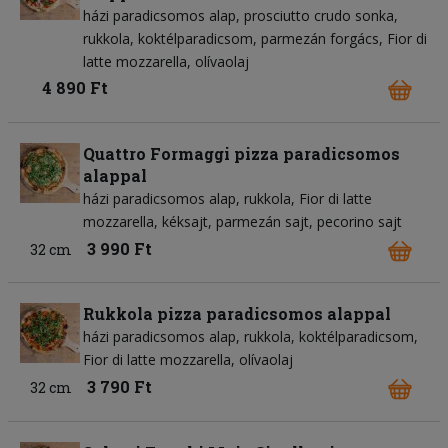
házi paradicsomos alap
prosciutto crudo sonka
rukkola
koktélparadicsom
parmezán forgács
Fior di
latte mozzarella
olívaolaj
4 890 Ft
Quattro Formaggi pizza paradicsomos
alappal
házi paradicsomos alap
rukkola
Fior di latte
mozzarella
kéksajt
parmezán sajt
pecorino sajt
3 990 Ft
32 cm
Rukkola pizza paradicsomos alappal
házi paradicsomos alap
rukkola
koktélparadicsom
Fior di latte mozzarella
olívaolaj
3 790 Ft
32 cm