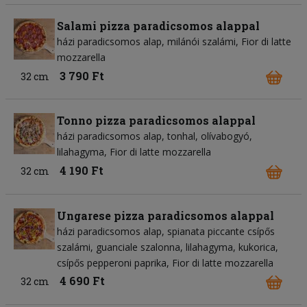
Salami pizza paradicsomos alappal
házi paradicsomos alap
milánói szalámi
Fior di latte
mozzarella
3 790 Ft
32 cm
Tonno pizza paradicsomos alappal
házi paradicsomos alap
tonhal
olívabogyó
lilahagyma
Fior di latte mozzarella
4 190 Ft
32 cm
Ungarese pizza paradicsomos alappal
házi paradicsomos alap
spianata piccante csípős
szalámi
guanciale szalonna
lilahagyma
kukorica
csípős pepperoni paprika
Fior di latte mozzarella
4 690 Ft
32 cm