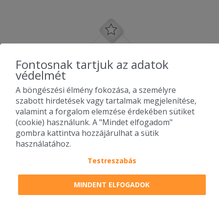
Fontosnak tartjuk az adatok
védelmét
A böngészési élmény fokozása, a személyre
szabott hirdetések vagy tartalmak megjelenítése,
valamint a forgalom elemzése érdekében sütiket
(cookie) használunk. A "Mindet elfogadom"
gombra kattintva hozzájárulhat a sütik
használatához.
Testreszabás
2010-2026 Copyright - Falatozz.hu - Diston-line Kft.
MINDENT ELFOGADOK
Pizza, gyros, hamburger, menük kedvező áron, egy helyen az összes
étterem ajánlata.