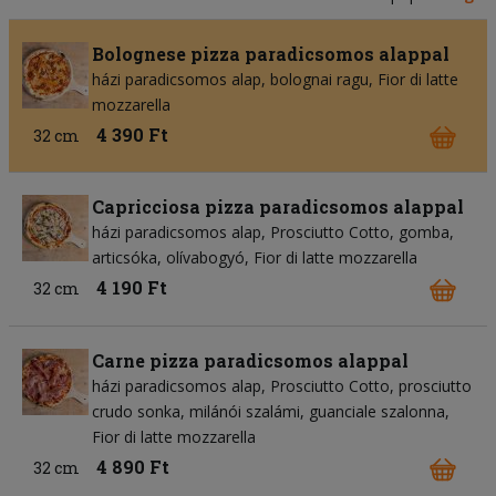
Bolognese pizza paradicsomos alappal
házi paradicsomos alap
bolognai ragu
Fior di latte
mozzarella
4 390 Ft
32 cm
Capricciosa pizza paradicsomos alappal
házi paradicsomos alap
Prosciutto Cotto
gomba
articsóka
olívabogyó
Fior di latte mozzarella
4 190 Ft
32 cm
Carne pizza paradicsomos alappal
házi paradicsomos alap
Prosciutto Cotto
prosciutto
crudo sonka
milánói szalámi
guanciale szalonna
Fior di latte mozzarella
4 890 Ft
32 cm