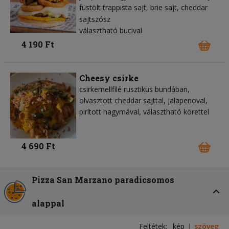
füstölt trappista sajt
brie sajt
cheddar
sajtszósz
választható bucival
4 190 Ft
Cheesy csirke
csirkemellfilé rusztikus bundában,
olvasztott cheddar sajttal, jalapenoval,
pirított hagymával, választható körettel
4 690 Ft
Pizza San Marzano paradicsomos
alappal
Feltétek:
kép
szöveg