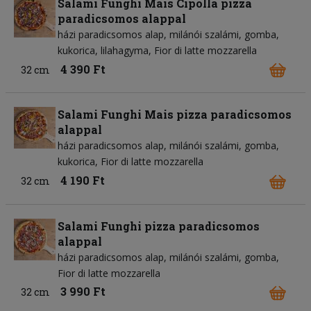
Salami Funghi Mais Cipolla pizza
paradicsomos alappal
házi paradicsomos alap
milánói szalámi
gomba
kukorica
lilahagyma
Fior di latte mozzarella
4 390 Ft
32 cm
Salami Funghi Mais pizza paradicsomos
alappal
házi paradicsomos alap
milánói szalámi
gomba
kukorica
Fior di latte mozzarella
4 190 Ft
32 cm
Salami Funghi pizza paradicsomos
alappal
házi paradicsomos alap
milánói szalámi
gomba
Fior di latte mozzarella
3 990 Ft
32 cm