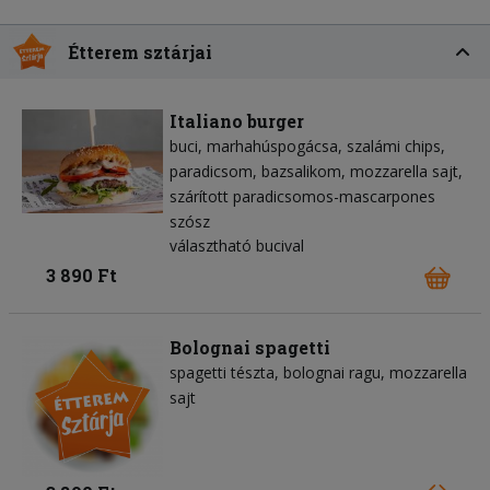
Étterem sztárjai
Italiano burger
buci
marhahúspogácsa
szalámi chips
paradicsom
bazsalikom
mozzarella sajt
szárított paradicsomos-mascarpones
szósz
választható bucival
3 890 Ft
Bolognai spagetti
spagetti tészta
bolognai ragu
mozzarella
sajt