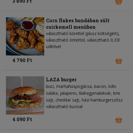
3 890 Ft
Corn flakes bundában sült
csirkemell menüben
választható körettel (plusz költségért),
választható öntettel, választható 0,33l
üdítővel
4 790 Ft
LAZA burger
buci
marhahúspogácsa
bacon
lollo
saláta
jalapeno
lilahagymalekvár
brie
sajt
cheddar sajt
házi hamburgerszósz
választható bucival
4 090 Ft