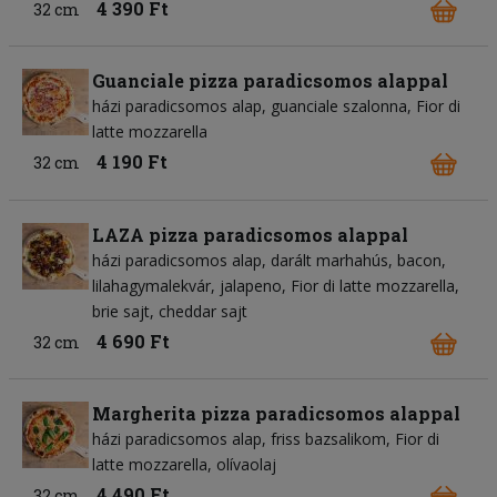
4 390 Ft
32 cm
Guanciale pizza paradicsomos alappal
házi paradicsomos alap
guanciale szalonna
Fior di
latte mozzarella
4 190 Ft
32 cm
LAZA pizza paradicsomos alappal
házi paradicsomos alap
darált marhahús
bacon
lilahagymalekvár
jalapeno
Fior di latte mozzarella
brie sajt
cheddar sajt
4 690 Ft
32 cm
Margherita pizza paradicsomos alappal
házi paradicsomos alap
friss bazsalikom
Fior di
latte mozzarella
olívaolaj
4 490 Ft
32 cm