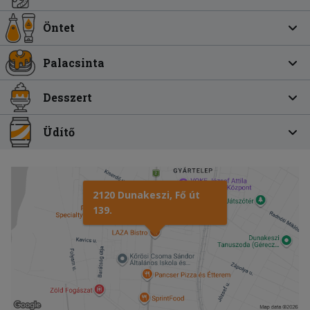
Öntet
Palacsinta
Desszert
Üdítő
2120 Dunakeszi, Fő út
139.