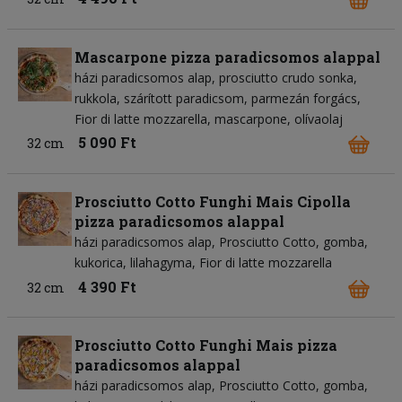
Mascarpone pizza paradicsomos alappal
házi paradicsomos alap
prosciutto crudo sonka
rukkola
szárított paradicsom
parmezán forgács
Fior di latte mozzarella
mascarpone
olívaolaj
5 090 Ft
32 cm
Prosciutto Cotto Funghi Mais Cipolla
pizza paradicsomos alappal
házi paradicsomos alap
Prosciutto Cotto
gomba
kukorica
lilahagyma
Fior di latte mozzarella
4 390 Ft
32 cm
Prosciutto Cotto Funghi Mais pizza
paradicsomos alappal
házi paradicsomos alap
Prosciutto Cotto
gomba