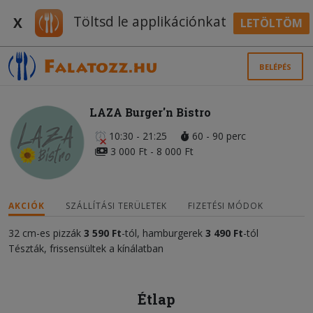
Töltsd le applikációnkat
X
LETÖLTÖM
BELÉPÉS
LAZA Burger'n Bistro
10:30 - 21:25
60 - 90 perc
3 000 Ft - 8 000 Ft
AKCIÓK
SZÁLLÍTÁSI TERÜLETEK
FIZETÉSI MÓDOK
32 cm-es pizzák
3 590 Ft
-tól, hamburgerek
3 490 Ft
-tól
Tészták, frissensültek a kínálatban
Étlap