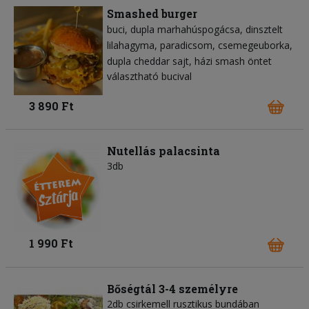
Smashed burger
buci
dupla marhahúspogácsa
dinsztelt
lilahagyma
paradicsom
csemegeuborka
dupla cheddar sajt
házi smash öntet
választható bucival
3 890 Ft
Nutellás palacsinta
3db
1 990 Ft
Bőségtál 3-4 személyre
2db csirkemell rusztikus bundában