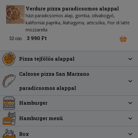
Verdure pizza paradicsomos alappal
házi paradicsomos alap
gomba
olívabogyó
kaliforniai paprika
lilahagyma
articsóka
Fior di latte
mozzarella
3 990 Ft
32 cm
Pizza tejfölös alappal
Calzone pizza San Marzano
paradicsomos alappal
Hamburger
Hamburger menü
Box