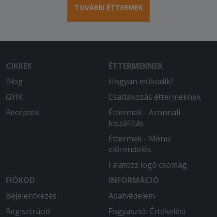
TOVÁBBI ÉTTERMEK
CIKKEK
ÉTTERMEKNEK
Blog
Hogyan működik?
GYIK
Csatlakozás éttermeknek
Receptek
Éttermek - Azonnali
kiszállítás
Éttermek - Menü
előrendelés
Falatozz logó csomag
FIÓKOD
INFORMÁCIÓ
Bejelentkezés
Adatvédelem
Regisztráció
Fogyasztói Értékelési