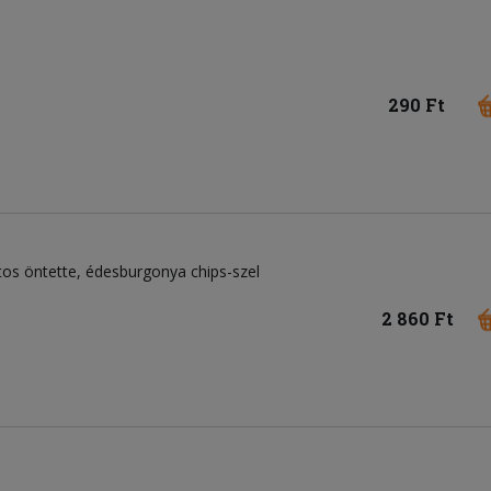
290 Ft
rtos öntette, édesburgonya chips-szel
2 860 Ft