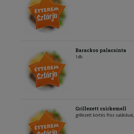
Barackos palacsinta
1db
Grillezett csirkemell
grillezett körtés friss salátáv