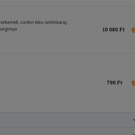
 csirkemell, cordon bleu sertéskaraj,
bburgonya
10 080 Ft
790 Ft