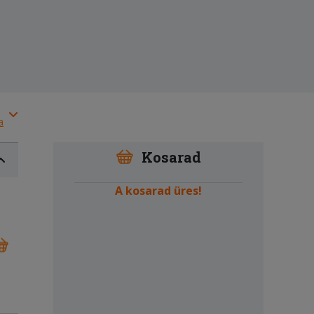
a
Kosarad
A kosarad üres!