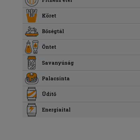
Köret
Bőségtál
Öntet
Savanyúság
Palacsinta
Üdítő
Energiaital