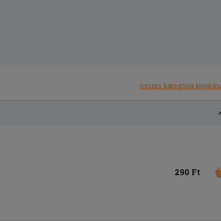
összes kategória kinyitás
290 Ft