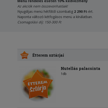
Menü rendelés esetén 10% kedvezmény
Az akciók nem összevonhatóak!
Nyugdíjas menü hétfőtől szombatig
2 290 Ft
-ért.
Naponta változó kétfogásos menü a kínálatban.
Csomagolási díj: 150-300 Ft
Étterem sztárjai
Nutellás palacsinta
1db