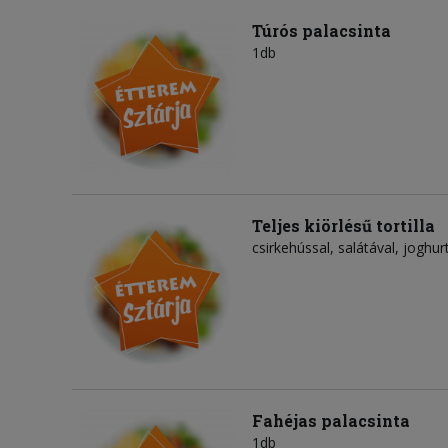
Túrós palacsinta
1db
Teljes kiörlésű tortilla
csirkehússal, salátával, joghu
Fahéjas palacsinta
1db