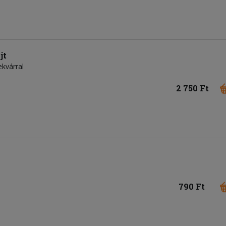
jt
ekvárral
2 750 Ft
790 Ft