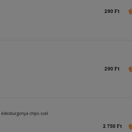
290 Ft
290 Ft
al, édesburgonya chips-szel
2 750 Ft