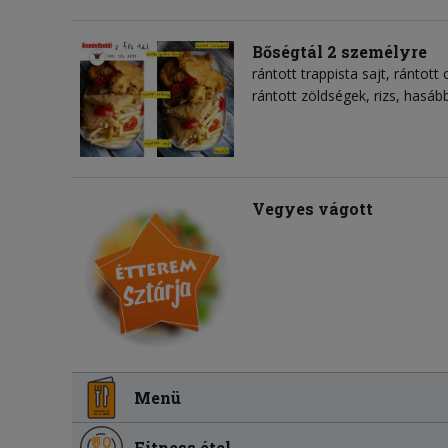
Bőségtál 2 személyre
rántott trappista sajt, rántott
rántott zöldségek, rizs, hasá
Vegyes vágott
Menü
Fitness étel