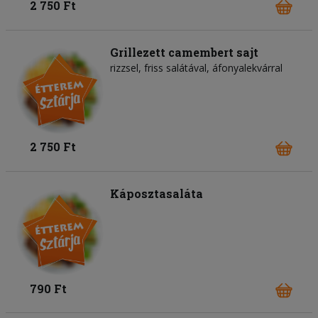
2 750 Ft
Grillezett camembert sajt
rizzsel, friss salátával, áfonyalekvárral
2 750 Ft
Káposztasaláta
790 Ft