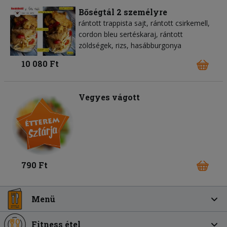
Bőségtál 2 személyre
rántott trappista sajt, rántott csirkemell,
cordon bleu sertéskaraj, rántott
zöldségek, rizs, hasábburgonya
10 080 Ft
Vegyes vágott
790 Ft
Menü
Fitness étel