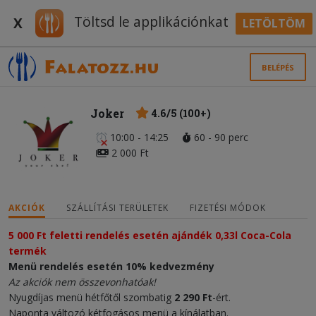
Töltsd le applikációnkat
X
LETÖLTÖM
BELÉPÉS
Joker
4.6/5 (100+)
10:00 - 14:25
60 - 90 perc
2 000 Ft
AKCIÓK
SZÁLLÍTÁSI TERÜLETEK
FIZETÉSI MÓDOK
5 000 Ft feletti rendelés esetén ajándék 0,33l Coca-Cola 
termék
Menü rendelés esetén 10% kedvezmény
Az akciók nem összevonhatóak!
Nyugdíjas menü hétfőtől szombatig
2 290 Ft
-ért.
Naponta változó kétfogásos menü a kínálatban.