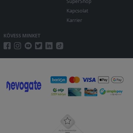
SuperShop
Kapcsolat
Karrier
KÖVESS MINKET