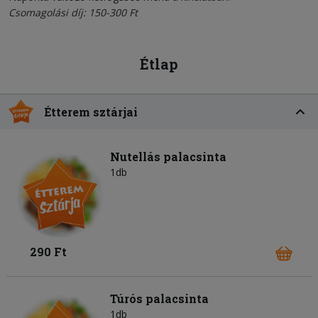
Csomagolási díj: 150-300 Ft
Étlap
Étterem sztárjai
Nutellás palacsinta
1db
290 Ft
Túrós palacsinta
1db