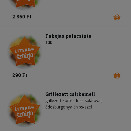
2 860 Ft
Fahéjas palacsinta
1db
290 Ft
Grillezett csirkemell
grillezett körtés friss salátával,
édesburgonya chips-szel