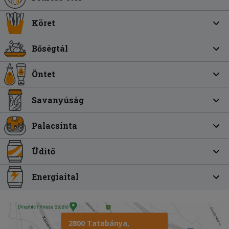
Köret
Bőségtál
Öntet
Savanyúság
Palacsinta
Üdítő
Energiaital
2800 Tatabánya,