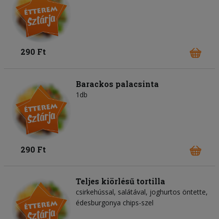
290 Ft
Barackos palacsinta
1db
290 Ft
Teljes kiörlésű tortilla
csirkehússal, salátával, joghurtos öntette,
édesburgonya chips-szel