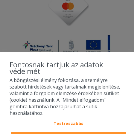
Fontosnak tartjuk az adatok
védelmét
A böngészési élmény fokozása, a személyre
2010-2026 Copyright - Falatozz.hu - Diston-line Kft.
szabott hirdetések vagy tartalmak megjelenítése,
valamint a forgalom elemzése érdekében sütiket
Pizza, gyros, hamburger, menük kedvező áron, egy helyen az összes
(cookie) használunk. A "Mindet elfogadom"
étterem ajánlata.
gombra kattintva hozzájárulhat a sütik
használatához.
Testreszabás