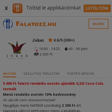
Töltsd le applikációnkat
X
LETÖLTÖM
BELÉPÉS
Joker
4.6/5 (100+)
10:00 - 14:25
60 - 90 perc
2 000 Ft
AKCIÓK
SZÁLLÍTÁSI TERÜLETEK
FIZETÉSI MÓDOK
5 000 Ft feletti rendelés esetén ajándék 0,33l Coca-Cola 
termék
Menü rendelés esetén 10% kedvezmény
Az akciók nem összevonhatóak!
Nyugdíjas menü hétfőtől szombatig
2 290 Ft
-ért.
Naponta változó kétfogásos menü a kínálatban.