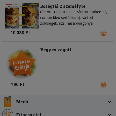
Bőségtál 2 személyre
rántott trappista sajt, rántott csirkemell,
cordon bleu sertéskaraj, rántott
zöldségek, rizs, hasábburgonya
10 080 Ft
Vegyes vágott
790 Ft
Menü
Fitness étel