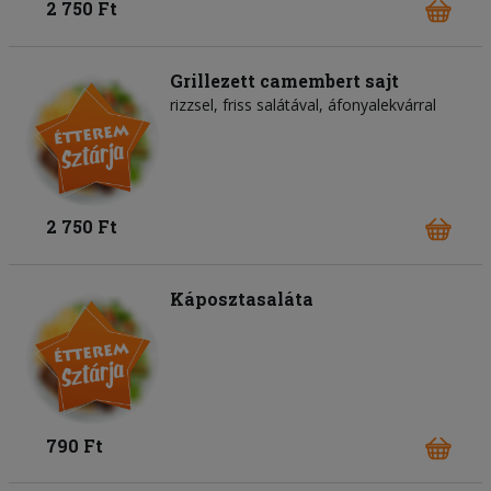
2 750 Ft
Grillezett camembert sajt
rizzsel, friss salátával, áfonyalekvárral
2 750 Ft
Káposztasaláta
790 Ft