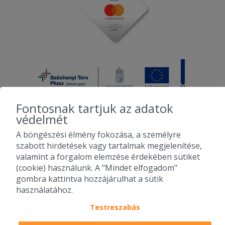
Fontosnak tartjuk az adatok
védelmét
A böngészési élmény fokozása, a személyre
2010-2026 Copyright - Falatozz.hu - Diston-line Kft.
szabott hirdetések vagy tartalmak megjelenítése,
valamint a forgalom elemzése érdekében sütiket
Pizza, gyros, hamburger, menük kedvező áron, egy helyen az összes
(cookie) használunk. A "Mindet elfogadom"
étterem ajánlata.
gombra kattintva hozzájárulhat a sütik
használatához.
Testreszabás