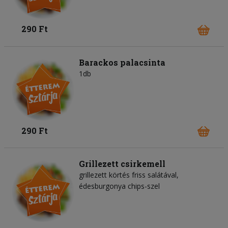
290 Ft
Barackos palacsinta
1db
290 Ft
Grillezett csirkemell
grillezett körtés friss salátával,
édesburgonya chips-szel