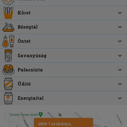
Köret
Bőségtál
Öntet
Savanyúság
Palacsinta
Üdítő
Energiaital
2800 Tatabánya,