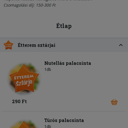
Csomagolási díj: 150-300 Ft
Étlap
Étterem sztárjai
Nutellás palacsinta
1db
290 Ft
Túrós palacsinta
1db