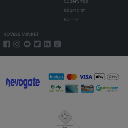
SuperShop
Kapcsolat
Karrier
KÖVESS MINKET