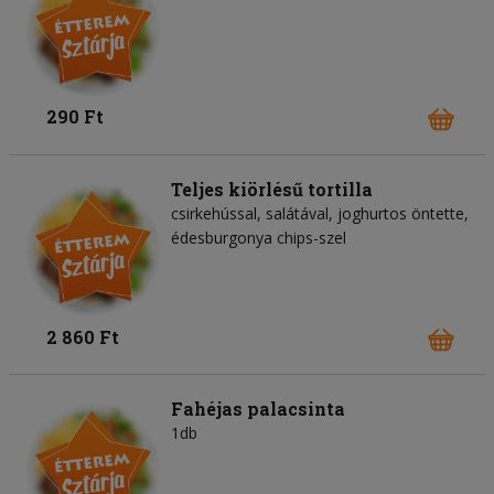
290 Ft
Teljes kiörlésű tortilla
csirkehússal, salátával, joghurtos öntette,
édesburgonya chips-szel
2 860 Ft
Fahéjas palacsinta
1db