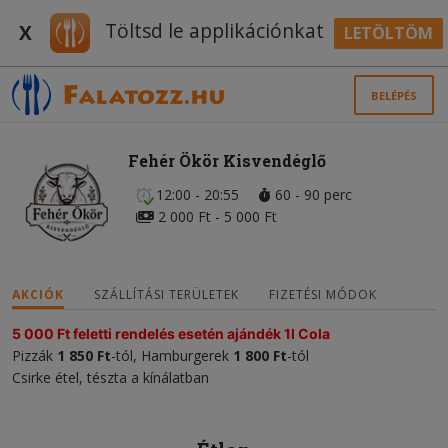
Töltsd le applikációnkat
X
LETÖLTÖM
BELÉPÉS
Fehér Ökör Kisvendéglő
12:00 - 20:55
60 - 90 perc
2 000 Ft - 5 000 Ft
AKCIÓK
SZÁLLÍTÁSI TERÜLETEK
FIZETÉSI MÓDOK
5 000 Ft feletti rendelés esetén ajándék 1l Cola
Pizzák
1 850 Ft
-tól, Hamburgerek
1 800 Ft
-tól
Csirke étel, tészta a kínálatban