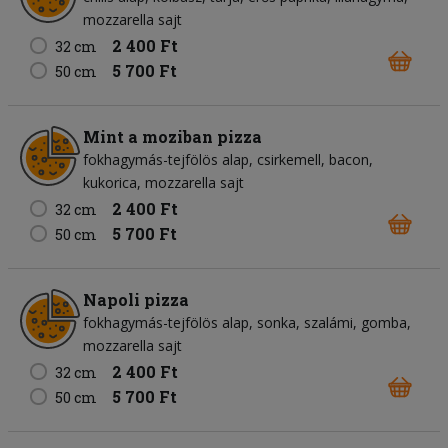
mozzarella sajt
2 400 Ft
32 cm
5 700 Ft
50 cm
Mint a moziban pizza
fokhagymás-tejfölös alap
csirkemell
bacon
kukorica
mozzarella sajt
2 400 Ft
32 cm
5 700 Ft
50 cm
Napoli pizza
fokhagymás-tejfölös alap
sonka
szalámi
gomba
mozzarella sajt
2 400 Ft
32 cm
5 700 Ft
50 cm