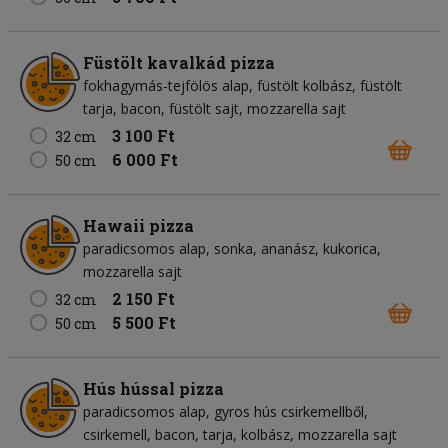
Füstölt kavalkád pizza
fokhagymás-tejfölös alap
füstölt kolbász
füstölt
tarja
bacon
füstölt sajt
mozzarella sajt
3 100 Ft
32 cm
6 000 Ft
50 cm
Hawaii pizza
paradicsomos alap
sonka
ananász
kukorica
mozzarella sajt
2 150 Ft
32 cm
5 500 Ft
50 cm
Hús hússal pizza
paradicsomos alap
gyros hús csirkemellből
csirkemell
bacon
tarja
kolbász
mozzarella sajt