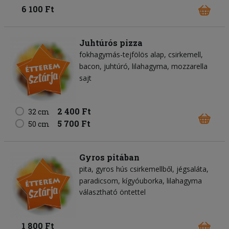
6 100 Ft
Juhtúrós pizza
fokhagymás-tejfölös alap
csirkemell
bacon
juhtúró
lilahagyma
mozzarella
sajt
2 400 Ft
32 cm
5 700 Ft
50 cm
Gyros pitában
pita
gyros hús csirkemellből
jégsaláta
paradicsom
kígyóuborka
lilahagyma
választható öntettel
1 800 Ft