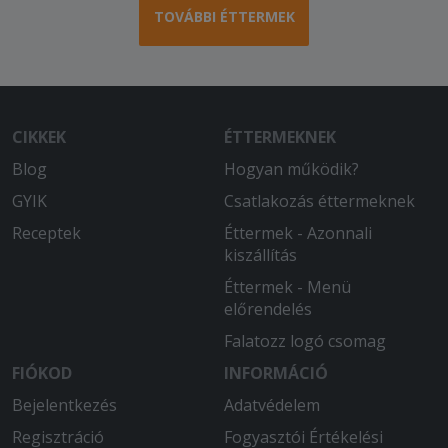
TOVÁBBI ÉTTERMEK
CIKKEK
ÉTTERMEKNEK
Blog
Hogyan működik?
GYIK
Csatlakozás éttermeknek
Receptek
Éttermek - Azonnali
kiszállítás
Éttermek - Menü
előrendelés
Falatozz logó csomag
FIÓKOD
INFORMÁCIÓ
Bejelentkezés
Adatvédelem
Regisztráció
Fogyasztói Értékelési