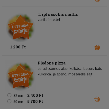
Tripla csokis muffin
vaníliaöntettel
1 200 Ft
Piedone pizza
paradicsomos alap
kolbász
bacon
bab
kukorica
jalapeno
mozzarella sajt
2 400 Ft
32 cm
5 700 Ft
50 cm