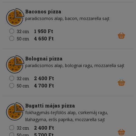
Baconos pizza
paradicsomos alap
bacon
mozzarella sajt
1 950 Ft
32 cm
4 650 Ft
50 cm
Bolognai pizza
paradicsomos alap
bolognai ragu
mozzarella sajt
2 400 Ft
32 cm
4 700 Ft
50 cm
Bugatti májas pizza
fokhagymás-tejfölös alap
csirkemáj ragu
lilahagyma
erős paprika
mozzarella sajt
2 400 Ft
32 cm
5 700 Ft
50 cm