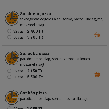
Sombrero pizza
fokhagymás-tejfölös alap
sonka
bacon
lilahagyma
mozzarella sajt
2 400 Ft
32 cm
5 700 Ft
50 cm
Songoku pizza
paradicsomos alap
sonka
gomba
kukorica
mozzarella sajt
2 150 Ft
32 cm
5 500 Ft
50 cm
Sonkás pizza
paradicsomos alap
sonka
mozzarella sajt
1 950 Ft
32 cm