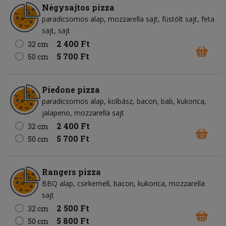
Négysajtos pizza
paradicsomos alap
mozzarella sajt
füstölt sajt
feta
sajt
sajt
2 400 Ft
32 cm
5 700 Ft
50 cm
Piedone pizza
paradicsomos alap
kolbász
bacon
bab
kukorica
jalapeno
mozzarella sajt
2 400 Ft
32 cm
5 700 Ft
50 cm
Rangers pizza
BBQ alap
csirkemell
bacon
kukorica
mozzarella
sajt
2 500 Ft
32 cm
5 800 Ft
50 cm