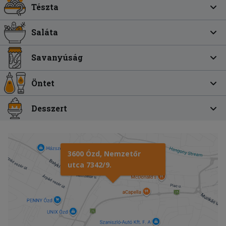
Tészta
Saláta
Savanyúság
Öntet
Desszert
3600 Ózd, Nemzetőr
utca 7342/9.