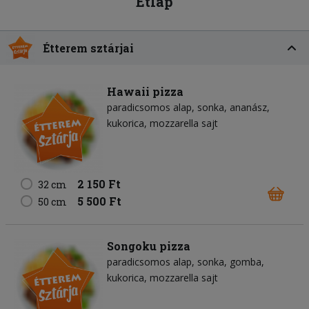
Étlap
Étterem sztárjai
Hawaii pizza
paradicsomos alap
sonka
ananász
kukorica
mozzarella sajt
2 150 Ft
32 cm
5 500 Ft
50 cm
Songoku pizza
paradicsomos alap
sonka
gomba
kukorica
mozzarella sajt