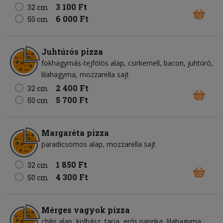
3 100 Ft
32 cm
6 000 Ft
50 cm
Juhtúrós pizza
fokhagymás-tejfölös alap
csirkemell
bacon
juhtúró
lilahagyma
mozzarella sajt
2 400 Ft
32 cm
5 700 Ft
50 cm
Margaréta pizza
paradicsomos alap
mozzarella sajt
1 850 Ft
32 cm
4 300 Ft
50 cm
Mérges vagyok pizza
chilis alap
kolbász
tarja
erős paprika
lilahagyma