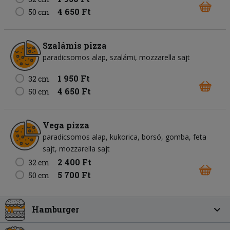
4 650 Ft
50 cm
Szalámis pizza
paradicsomos alap
szalámi
mozzarella sajt
1 950 Ft
32 cm
4 650 Ft
50 cm
Vega pizza
paradicsomos alap
kukorica
borsó
gomba
feta
sajt
mozzarella sajt
2 400 Ft
32 cm
5 700 Ft
50 cm
Hamburger