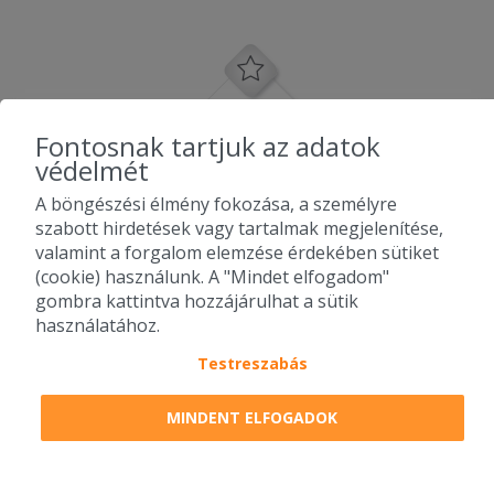
Fontosnak tartjuk az adatok
védelmét
A böngészési élmény fokozása, a személyre
szabott hirdetések vagy tartalmak megjelenítése,
valamint a forgalom elemzése érdekében sütiket
(cookie) használunk. A "Mindet elfogadom"
gombra kattintva hozzájárulhat a sütik
használatához.
Testreszabás
2010-2026 Copyright - Falatozz.hu - Diston-line Kft.
MINDENT ELFOGADOK
Pizza, gyros, hamburger, menük kedvező áron, egy helyen az összes
étterem ajánlata.