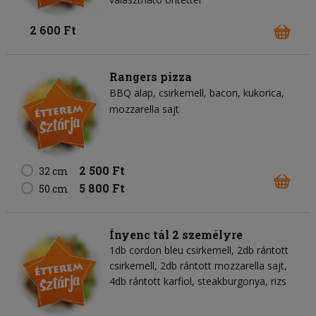
2 600 Ft
Rangers pizza
BBQ alap
csirkemell
bacon
kukorica
mozzarella sajt
2 500 Ft
32 cm
5 800 Ft
50 cm
Ínyenc tál 2 személyre
1db cordon bleu csirkemell, 2db rántott
csirkemell, 2db rántott mozzarella sajt,
4db rántott karfiol, steakburgonya, rizs