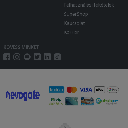
össze esett.
Felhasználási feltételek
SuperShop
2025-10-31 - Levente:
Sziasztok azzal nem lett volna gond
Kapcsolat
hogy várok 1óra 40 percet a tortillára
Karrier
de hogy eltelik egy óra ès utána hív fel
a hölgy hogy a somlóink elfogyott van
KÖVESS MINKET
nagyon finom sajttorta helyette azért
egy kakaós ,nutellás palacsinta is jobb
lett volna vagy gesztenye pürè ami egy
árban van blokkot nem kaptam oké a
desszertet mondtam hogy a sajtortán
kívül ha úgy van küldhet bármit vagy
sztornózza le ami hivatalos oh
bezártunk èrtem az íz -1 bocsánat soha
nem írtam vèlemènyt de kritikán aluli
Miskolc
2025-10-21 - Ákos:
Majdnem 3 órát vártam a rendelésre.