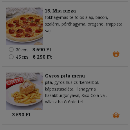
15. Mia pizza
fokhagymás-tejfölös alap
bacon
szalámi
póréhagyma
oregano
trappista
sajt
3 690 Ft
30 cm
6 290 Ft
45 cm
Gyros pita menü
pita
gyros hús csirkemellből
káposztasaláta
lilahagyma
hasábburgonyával, Xixo Cola-val,
választható öntettel
3 590 Ft