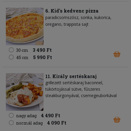
6. Kid's kedvenc pizza
paradicsomszósz
sonka
kukorica
oregano
trappista sajt
3 490 Ft
30 cm
5 990 Ft
45 cm
11. Király sertéskaraj
grillezett sertéskaraj baconnel,
tükörtojással sütve, fűszeres
steakburgonyával, csemegeuborkával
4 490 Ft
nagy adag
4 090 Ft
normál adag