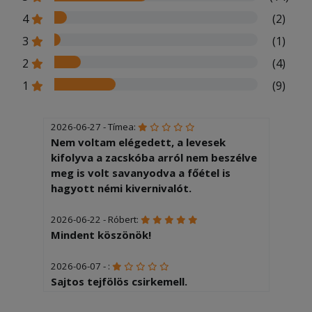
4
(2)
3
(1)
2
(4)
1
(9)
2026-06-27 - Tímea:
Nem voltam elégedett, a levesek
kifolyva a zacskóba arról nem beszélve
meg is volt savanyodva a főétel is
hagyott némi kivernivalót.
2026-06-22 - Róbert:
Mindent köszönök!
2026-06-07 - :
Sajtos tejfölös csirkemell.
Nagyadaghoz képest elég kicsi volt.
Papír vékony hús, sajtot, tejfölt csak