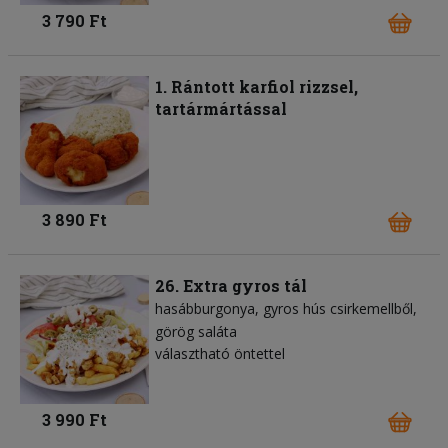
3 790 Ft
1. Rántott karfiol rizzsel,
tartármártással
3 890 Ft
26. Extra gyros tál
hasábburgonya
gyros hús csirkemellből
görög saláta
választható öntettel
3 990 Ft