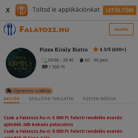
Töltsd le applikációnkat
X
LETÖLTÖM
BELÉPÉS
Pizza Király Bistro
4.3/5 (600+)
09:00 - 20:45
60 - 90 perc
1 500 Ft
Díjmentes szállítás
AKCIÓK
SZÁLLÍTÁSI TERÜLETEK
FIZETÉSI MÓDOK
Csak a Falatozz.hu-n: 5 000 Ft feletti rendelés esetén
ajándék 2db kakaós palacsinta
Csak a Falatozz.hu-n: 8 000 Ft feletti rendelés esetén
ajándék 1l Coca-Cola