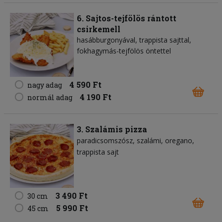
6. Sajtos-tejfölös rántott
csirkemell
hasábburgonyával, trappista sajttal,
fokhagymás-tejfölös öntettel
4 590 Ft
nagy adag
4 190 Ft
normál adag
3. Szalámis pizza
paradicsomszósz
szalámi
oregano
trappista sajt
3 490 Ft
30 cm
5 990 Ft
45 cm