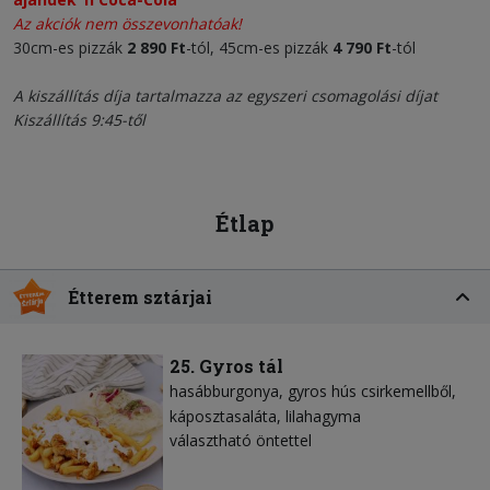
Az akciók nem összevonhatóak!
30cm-es pizzák
2 890 Ft
-tól, 45cm-es pizzák
4 790 Ft
-tól
A kiszállítás díja tartalmazza az egyszeri csomagolási díjat
Kiszállítás 9:45-től
Étlap
Étterem sztárjai
25. Gyros tál
hasábburgonya
gyros hús csirkemellből
káposztasaláta
lilahagyma
választható öntettel