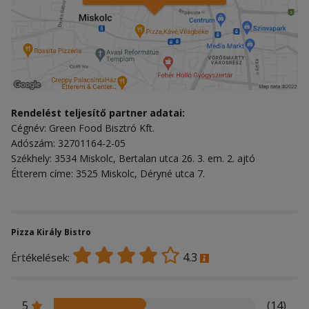
Rendelést teljesítő partner adatai:
Cégnév: Green Food Bisztró Kft.
Adószám: 32701164-2-05
Székhely: 3534 Miskolc, Bertalan utca 26. 3. em. 2. ajtó
Étterem címe: 3525 Miskolc, Déryné utca 7.
Pizza Király Bistro
4.3
Értékelések:
5
(14)