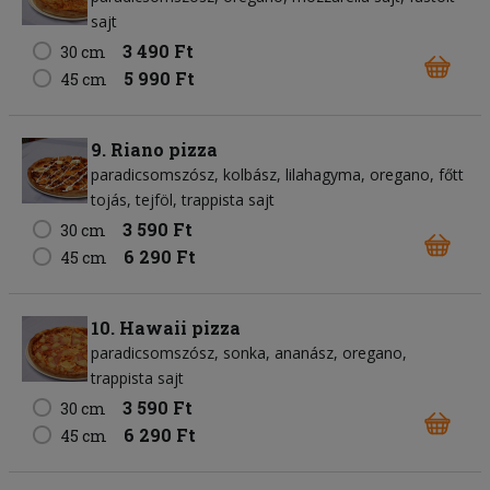
sajt
3 490 Ft
30 cm
5 990 Ft
45 cm
9. Riano pizza
paradicsomszósz
kolbász
lilahagyma
oregano
főtt
tojás
tejföl
trappista sajt
3 590 Ft
30 cm
6 290 Ft
45 cm
10. Hawaii pizza
paradicsomszósz
sonka
ananász
oregano
trappista sajt
3 590 Ft
30 cm
6 290 Ft
45 cm