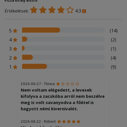
Pizza Király Bistro
4.3
Értékelések:
5
(14)
4
(2)
3
(1)
2
(4)
1
(9)
2026-06-27 - Tímea:
Nem voltam elégedett, a levesek
kifolyva a zacskóba arról nem beszélve
meg is volt savanyodva a főétel is
hagyott némi kivernivalót.
2026-06-22 - Róbert: