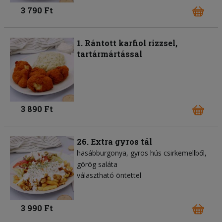
3 790 Ft
1. Rántott karfiol rizzsel,
tartármártással
3 890 Ft
26. Extra gyros tál
hasábburgonya
gyros hús csirkemellből
görög saláta
választható öntettel
3 990 Ft