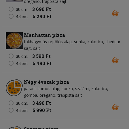
oregano
trappista sajt
3 690 Ft
30 cm
6 290 Ft
45 cm
Manhattan pizza
fokhagymás-tejfölös alap
sonka
kukorica
cheddar
sajt
sajt
3 590 Ft
30 cm
6 490 Ft
45 cm
Négy évszak pizza
paradicsomos alap
sonka
szalámi
kukorica
gomba
oregano
trappista sajt
3 490 Ft
30 cm
5 990 Ft
45 cm
Supreme pizza