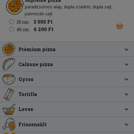
paradicsomos alap
dupla szalámi
dupla sajt
parmezán sajt
3 590 Ft
30 cm
6 290 Ft
45 cm
Prémium pizza
Calzone pizza
Gyros
Tortilla
Leves
Frissensült