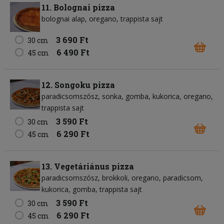
11. Bolognai pizza
bolognai alap
oregano
trappista sajt
3 690 Ft
30 cm
6 490 Ft
45 cm
12. Songoku pizza
paradicsomszósz
sonka
gomba
kukorica
oregano
trappista sajt
3 590 Ft
30 cm
6 290 Ft
45 cm
13. Vegetáriánus pizza
paradicsomszósz
brokkoli
oregano
paradicsom
kukorica
gomba
trappista sajt
3 590 Ft
30 cm
6 290 Ft
45 cm