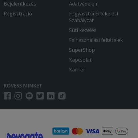
Bejelentkezés
Adatvédelem
rendeltem
Regisztráció
Fogyasztói Értékelési
2026-02-24 - Gyuláné:
Szabályzat
A pizzán kevés volt az ananász, a
Süti kezelés
gesztenyepürén a tejszínhab folyós
össze esett.
Felhasználási feltételek
SuperShop
2025-10-31 - Levente:
Sziasztok azzal nem lett volna gond
Kapcsolat
hogy várok 1óra 40 percet a tortillára
Karrier
de hogy eltelik egy óra ès utána hív fel
a hölgy hogy a somlóink elfogyott van
KÖVESS MINKET
nagyon finom sajttorta helyette azért
egy kakaós ,nutellás palacsinta is jobb
lett volna vagy gesztenye pürè ami egy
árban van blokkot nem kaptam oké a
desszertet mondtam hogy a sajtortán
kívül ha úgy van küldhet bármit vagy
sztornózza le ami hivatalos oh
bezártunk èrtem az íz -1 bocsánat soha