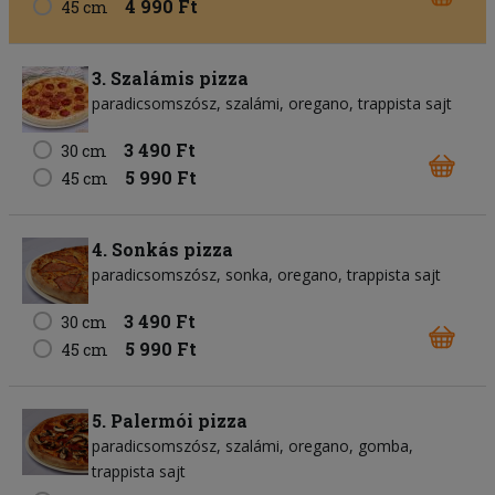
4 990 Ft
45 cm
3. Szalámis pizza
paradicsomszósz
szalámi
oregano
trappista sajt
3 490 Ft
30 cm
5 990 Ft
45 cm
4. Sonkás pizza
paradicsomszósz
sonka
oregano
trappista sajt
3 490 Ft
30 cm
5 990 Ft
45 cm
5. Palermói pizza
paradicsomszósz
szalámi
oregano
gomba
trappista sajt