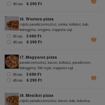
6 290 Ft
45 cm
16. Western pizza
csípős paradicsomszósz
sonka
kolbász
bab
lilahagyma
oregano
trappista sajt
3 690 Ft
30 cm
6 290 Ft
45 cm
17. Magyaros pizza
paradicsomszósz
bacon
kolbász
paradicsom
lilahagyma
főtt tojás
trappista sajt
3 690 Ft
30 cm
6 290 Ft
45 cm
18. Mexikói pizza
csípős paradicsomszósz
bacon
bab
kukorica