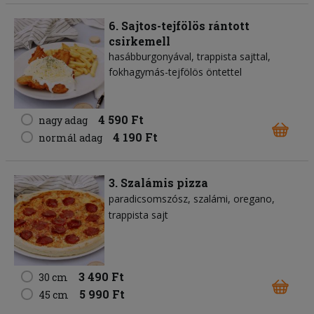
6. Sajtos-tejfölös rántott
csirkemell
hasábburgonyával, trappista sajttal,
fokhagymás-tejfölös öntettel
4 590 Ft
nagy adag
4 190 Ft
normál adag
3. Szalámis pizza
paradicsomszósz
szalámi
oregano
trappista sajt
3 490 Ft
30 cm
5 990 Ft
45 cm