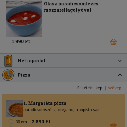
Olasz paradicsomleves
mozzarellagolyóval
1 990 Ft
Heti ajánlat
Pizza
Feltétek:
kép
szöveg
1. Margaréta pizza
paradicsomszósz
oregano
trappista sajt
2 890 Ft
30 cm