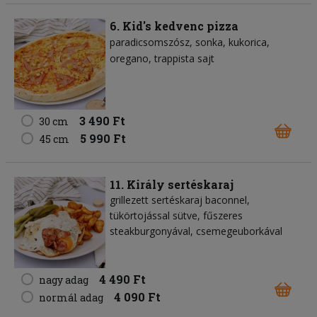
6. Kid's kedvenc pizza
paradicsomszósz
sonka
kukorica
oregano
trappista sajt
3 490 Ft
30 cm
5 990 Ft
45 cm
11. Király sertéskaraj
grillezett sertéskaraj baconnel,
tükörtojással sütve, fűszeres
steakburgonyával, csemegeuborkával
4 490 Ft
nagy adag
4 090 Ft
normál adag