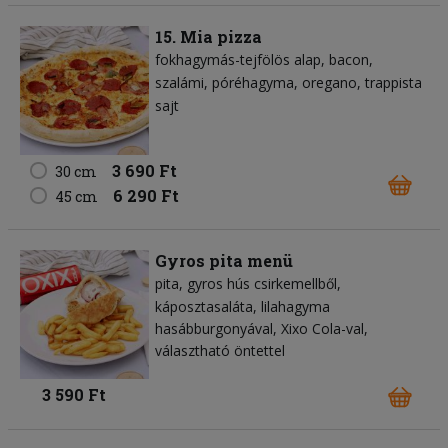
15. Mia pizza
fokhagymás-tejfölös alap
bacon
szalámi
póréhagyma
oregano
trappista
sajt
3 690 Ft
30 cm
6 290 Ft
45 cm
Gyros pita menü
pita
gyros hús csirkemellből
káposztasaláta
lilahagyma
hasábburgonyával, Xixo Cola-val,
választható öntettel
3 590 Ft