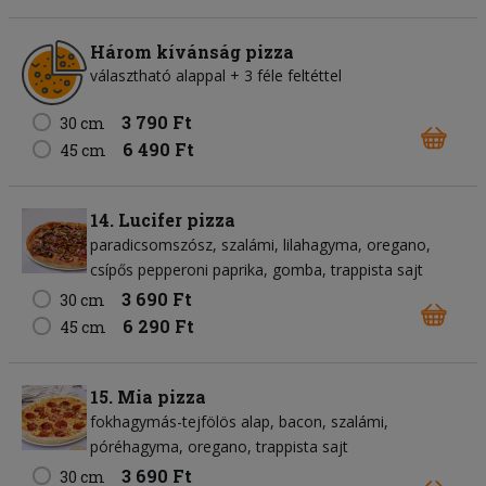
Három kívánság pizza
választható alappal + 3 féle feltéttel
3 790 Ft
30 cm
6 490 Ft
45 cm
14. Lucifer pizza
paradicsomszósz
szalámi
lilahagyma
oregano
csípős pepperoni paprika
gomba
trappista sajt
3 690 Ft
30 cm
6 290 Ft
45 cm
15. Mia pizza
fokhagymás-tejfölös alap
bacon
szalámi
póréhagyma
oregano
trappista sajt
3 690 Ft
30 cm