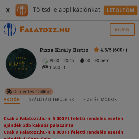
Töltsd le applikációnkat
X
LETÖLTÖM
BELÉPÉS
Pizza Király Bistro
4.3/5 (600+)
09:00 - 20:45
60 - 90 perc
1 500 Ft
Díjmentes szállítás
AKCIÓK
SZÁLLÍTÁSI TERÜLETEK
FIZETÉSI MÓDOK
Csak a Falatozz.hu-n: 5 000 Ft feletti rendelés esetén
ajándék 2db kakaós palacsinta
Csak a Falatozz.hu-n: 8 000 Ft feletti rendelés esetén
ajándék 1l Coca-Cola