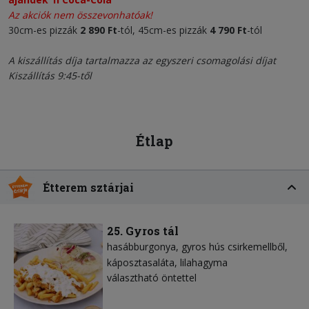
Az akciók nem összevonhatóak!
30cm-es pizzák
2 890 Ft
-tól, 45cm-es pizzák
4 790 Ft
-tól
A kiszállítás díja tartalmazza az egyszeri csomagolási díjat
Kiszállítás 9:45-től
Étlap
Étterem sztárjai
25. Gyros tál
hasábburgonya
gyros hús csirkemellből
káposztasaláta
lilahagyma
választható öntettel