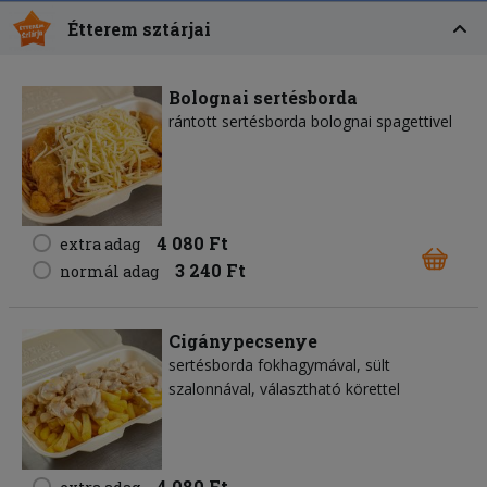
Étterem sztárjai
Bolognai sertésborda
rántott sertésborda bolognai spagettivel
4 080 Ft
extra adag
3 240 Ft
normál adag
Cigánypecsenye
sertésborda fokhagymával, sült
szalonnával, választható körettel
4 080 Ft