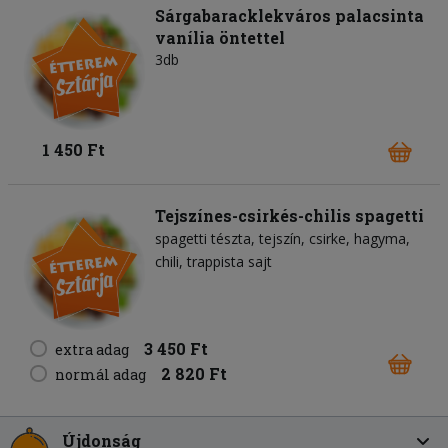
Sárgabaracklekváros palacsinta
vanília öntettel
3db
1 450 Ft
Tejszínes-csirkés-chilis spagetti
spagetti tészta
tejszín
csirke
hagyma
chili
trappista sajt
3 450 Ft
extra adag
2 820 Ft
normál adag
Újdonság