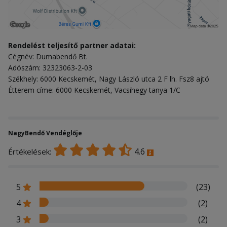
Rendelést teljesítő partner adatai:
Cégnév: Dumabendő Bt.
Adószám: 32323063-2-03
Székhely: 6000 Kecskemét, Nagy László utca 2 F lh. Fsz8 ajtó
Étterem címe: 6000 Kecskemét, Vacsihegy tanya 1/C
NagyBendő Vendéglője
4.6
Értékelések:
5
(23)
4
(2)
3
(2)