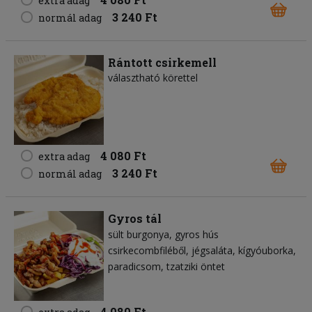
extra adag
3 240 Ft
normál adag
Rántott csirkemell
választható körettel
4 080 Ft
extra adag
3 240 Ft
normál adag
Gyros tál
sült burgonya
gyros hús
csirkecombfiléből
jégsaláta
kígyóuborka
paradicsom
tzatziki öntet
4 080 Ft