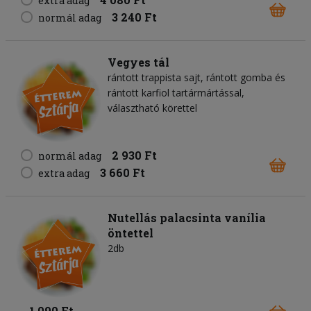
extra adag
3 240 Ft
normál adag
Vegyes tál
rántott trappista sajt, rántott gomba és
rántott karfiol tartármártással,
választható körettel
2 930 Ft
normál adag
3 660 Ft
extra adag
Nutellás palacsinta vanília
öntettel
2db
1 090 Ft