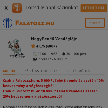
Töltsd le applikációnkat
X
LETÖLTÖM
BELÉPÉS
NagyBendő Vendéglője
4.6/5 (400+)
09:00 - 19:55
30 - 100 perc
2 500 Ft - 6 000 Ft
AKCIÓK
SZÁLLÍTÁSI TERÜLETEK
FIZETÉSI MÓDOK
Csak a Falatozz.hu-n: 5 000 Ft feletti rendelés esetén 10%
kedvezmény a végösszegből
Csak a Falatozz.hu-n: 10 000 Ft feletti rendelés esetén
20% kedvezmény a végösszegből
Normál adag frissensültek
2 790 Ft
-tól, extra adag frissensültek