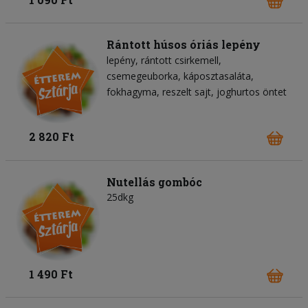
Rántott húsos óriás lepény
lepény
rántott csirkemell
csemegeuborka
káposztasaláta
fokhagyma
reszelt sajt
joghurtos öntet
2 820 Ft
Nutellás gombóc
25dkg
1 490 Ft