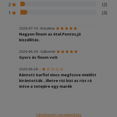
2
(2)
1
(3)
2026-07-10 - Krisztina:
Nagyon finom az étel.Pontos,jó
kiszállítás.
2026-06-29 - Gáborné:
Gyors és finom volt
2026-06-28 - :
Rántott karfiol nincs megfozve mielőtt
kirántották , illetve rizi bizi az rizs rá
intve a tetejére egy marék
borsó..gomba szintúgy nincs
megfozve..
2026-06-22 - György:
Társétterem megjelenítése
Félig főtt-sült ételek rántott sajthoz,és