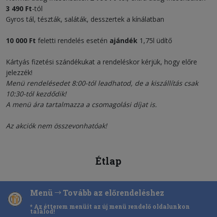
3 490 Ft
-tól
Gyros tál, tészták, saláták, desszertek a kínálatban
10 000 Ft
feletti rendelés esetén
ajándék
1,75l üdítő
Kártyás fizetési szándékukat a rendeléskor kérjük, hogy előre
jelezzék!
Menü rendelésedet 8:00-tól leadhatod, de a kiszállítás csak
10:30-tól kezdődik!
A menü ára tartalmazza a csomagolási díjat is.
Az akciók nem összevonhatóak!
Étlap
Menü
Tovább az előrendeléshez
* Az étterem menüit az új menü rendelő oldalunkon
találod!