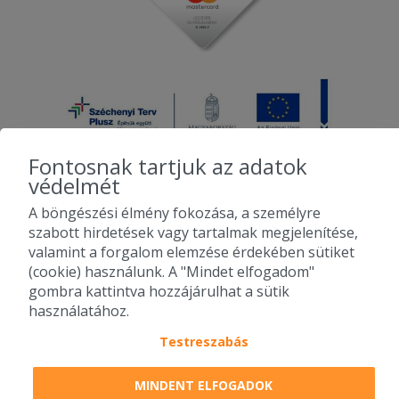
Fontosnak tartjuk az adatok
védelmét
A böngészési élmény fokozása, a személyre
2010-2026 Copyright - Falatozz.hu - Diston-line Kft.
szabott hirdetések vagy tartalmak megjelenítése,
valamint a forgalom elemzése érdekében sütiket
Pizza, gyros, hamburger, menük kedvező áron, egy helyen az összes
(cookie) használunk. A "Mindet elfogadom"
étterem ajánlata.
gombra kattintva hozzájárulhat a sütik
használatához.
Testreszabás
MINDENT ELFOGADOK