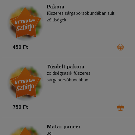
Pakora
fűszeres sárgaborsóbundában sült
zöldségek
450 Ft
Tűzdelt pakora
zöldségsaslik fűszeres
sárgaborsóbundában
750 Ft
Matar paneer
3dl