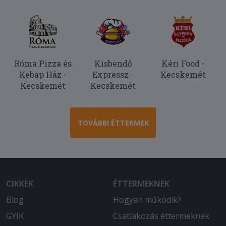
Róma Pizza és
Kisbendő
Kéri Food -
Kebap Ház -
Expressz -
Kecskemét
Kecskemét
Kecskemét
TOVÁBBI ÉTTERMEK
CIKKEK
ÉTTERMEKNEK
Blog
Hogyan működik?
GYIK
Csatlakozás éttermeknek