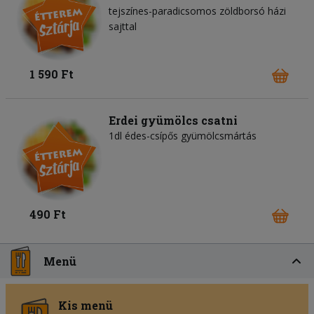
tejszínes-paradicsomos zöldborsó házi
sajttal
1 590 Ft
Erdei gyümölcs csatni
1dl édes-csípős gyümölcsmártás
490 Ft
Menü
Kis menü