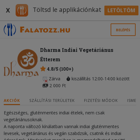
Töltsd le applikációnkat
X
LETÖLTÖM
BELÉPÉS
Dharma Indiai Vegetáriánus
Étterem
4.8/5 (100+)
Zárva
kiszállítás 12:00-14:00 között
2 000 Ft
AKCIÓK
SZÁLLÍTÁSI TERÜLETEK
FIZETÉSI MÓDOK
ISMER
Egészséges, gluténmentes indiai ételek, nem csak
vegetáriánusoknak.
A naponta változó kínálatban vannak indiai gluténmentes
levesek, vegetáriánus és vegán szabdzsik, csatnik és indiai