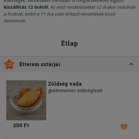
édességek. Mindezeket menüben is megrendelheted együtt!
Kiszállítás 12 órától.
Az első rendelésekkel 12 órakor indulnak
a futárok, ezért a 11 óra után érkező rendelések kicsit
késhetnek.
Étlap
Étterem sztárjai
Zöldség vada
gluténmentes zöldségfasírt
200 Ft