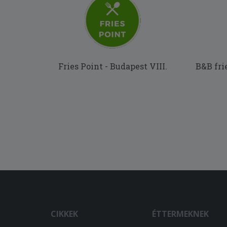
Fries Point - Budapest VIII.
B&B fri
CIKKEK
ÉTTERMEKNEK