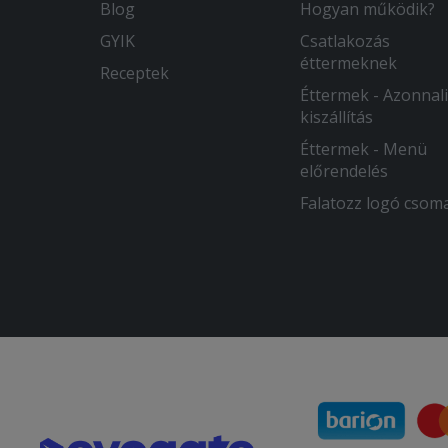
Blog
Hogyan működik?
GYIK
Csatlakozás
éttermeknek
Receptek
Éttermek - Azonnali
kiszállítás
Éttermek - Menü
előrendelés
Falatozz logó csom