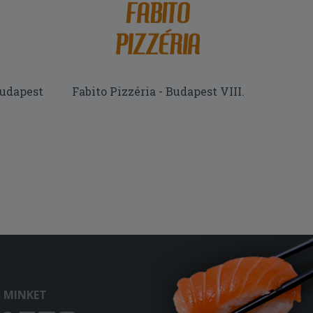
Budapest
Fabito Pizzéria - Budapest VIII.
S MINKET