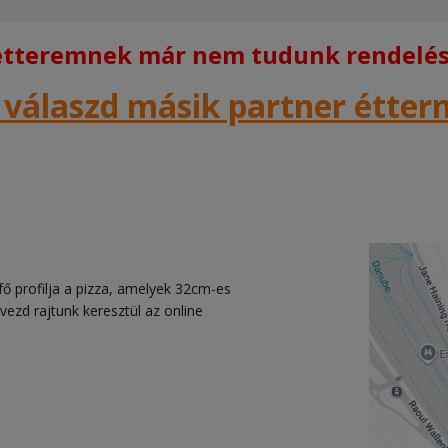
 étteremnek már nem tudunk rendelést
 válaszd másik partner étte
fő profilja a pizza, amelyek 32cm-es
vezd rajtunk keresztül az online