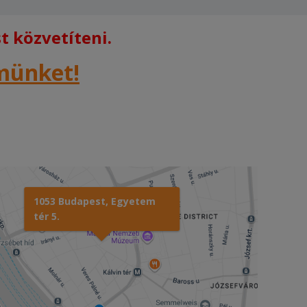
 közvetíteni.
rmünket!
1053 Budapest, Egyetem
tér 5.