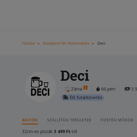
Főoldal
Budapest VIII. ételrendelés
Deci
Deci
Zárva
60 perc
3 5
Élő futárkövetés
AKCIÓK
SZÁLLÍTÁSI TERÜLETEK
FIZETÉSI MÓDOK
32cm-es pizzák
3 499 Ft
-tól