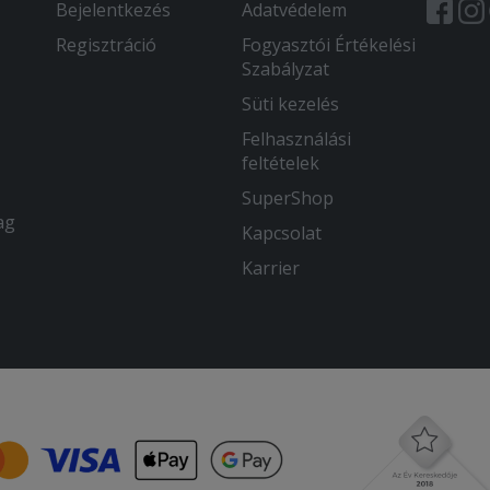
Bejelentkezés
Adatvédelem
Regisztráció
Fogyasztói Értékelési
Szabályzat
Süti kezelés
Felhasználási
feltételek
SuperShop
ag
Kapcsolat
Karrier