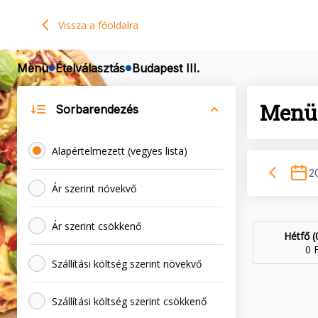
Falatozz - Menü rendelés
Vissza a főoldalra
Menü
Ételválasztás
Budapest III.
Menü 
Sorbarendezés
Alapértelmezett (vegyes lista)
2
Ár szerint növekvő
Ár szerint csökkenő
Hétfő (
0 
Szállítási költség szerint növekvő
Szállítási költség szerint csökkenő