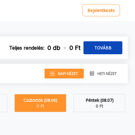
Bejelentkezés
0 db
0 Ft
Teljes rendelés:
TOVÁBB
NAPI NÉZET
HETI NÉZET
Csütörtök (08.06)
Péntek (08.07)
0 Ft
0 Ft