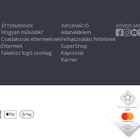
ÉTTERMEKNEK
INFORMÁCIÓ
KÖVESS MI
Hogyan működik?
Adatvédelem
Csatlakozás éttermeknek
Felhasználási feltételek
k
Éttermek
SuperShop
Falatozz logó csomag
Kapcsolat
Karrier